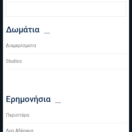
Φόρμα αναζήτησης
Αναζήτηση
Δωμάτια
Διαμερίσματα
Studios
Ερημονήσια
Περιστέρα
Δυο Αδέρφια