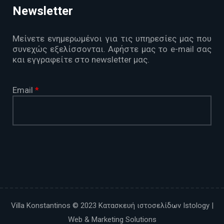
Newsletter
Μείνετε ενημερωμένοι για τις υπηρεσίες μας που
συνεχώς εξελίσσονται. Αφήστε μας το e-mail σας
και εγγραφείτε στο newsletter μας.
Email
*
CAPTCHA
This
question is
for testing
whether or
not you are a
human
Villa Konstantinos © 2023
Κατασκευή ιστοσελίδων Istology |
visitor and to
Web & Marketing Solutions
prevent