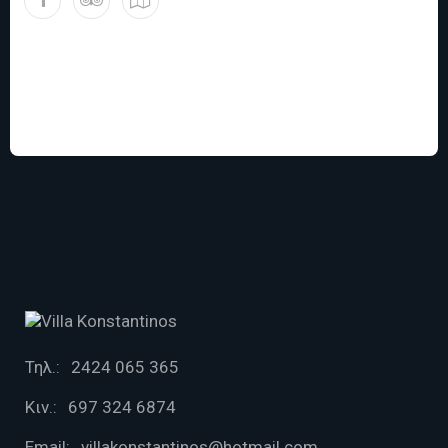
Τηλ.:
2424 065 365
Κιν.:
697 324 6874
Email:
villakonstantinos@hotmail.com