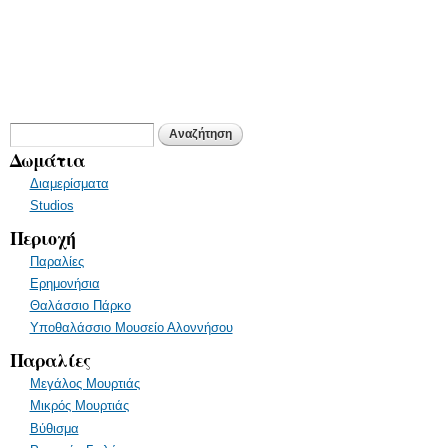
Φόρμα αναζήτησης
Αναζήτηση
Δωμάτια
Διαμερίσματα
Studios
Περιοχή
Παραλίες
Ερημονήσια
Θαλάσσιο Πάρκο
Υποθαλάσσιο Μουσείο Αλοννήσου
Παραλίες
Μεγάλος Μουρτιάς
Μικρός Μουρτιάς
Βύθισμα