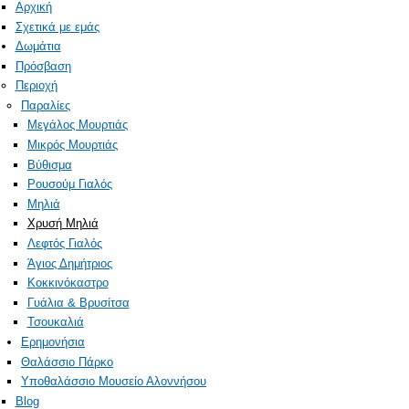
Αρχική
Σχετικά με εμάς
Δωμάτια
Πρόσβαση
Περιοχή
Παραλίες
Μεγάλος Μουρτιάς
Μικρός Μουρτιάς
Βύθισμα
Ρουσούμ Γιαλός
Μηλιά
Χρυσή Μηλιά
Λεφτός Γιαλός
Άγιος Δημήτριος
Κοκκινόκαστρο
Γυάλια & Βρυσίτσα
Τσουκαλιά
Ερημονήσια
Θαλάσσιο Πάρκο
Υποθαλάσσιο Μουσείο Αλοννήσου
Blog