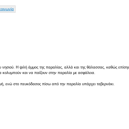
Παράκαμψη
προς το
κοινωνία
κυρίως
περιεχόμενο
 νησιού. Η ψιλή άμμος της παραλίας, αλλά και της θάλασσας, καθώς επίσης κ
 να κολυμπούν και να παίζουν στην παραλία με ασφάλεια.
ομή, ενώ στο πευκόδασος πίσω από την παραλία υπάρχει ταβερνάκι.