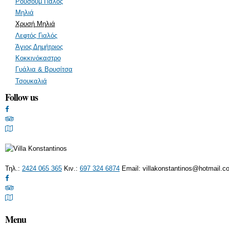
Ρουσούμ Γιαλός
Μηλιά
Χρυσή Μηλιά
Λεφτός Γιαλός
Άγιος Δημήτριος
Κοκκινόκαστρο
Γυάλια & Βρυσίτσα
Τσουκαλιά
Follow us
Τηλ.:
2424 065 365
Κιν.:
697 324 6874
Email:
villakonstantinos@hotmail.c
Menu